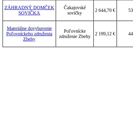
ZÁHRADNÝ DOMČEK
Čakajovské
2 644,70 €
53
SOVIČKA
sovičky
Materiálne dovybavenie
Poľovnícke
Poľovníckeho združenia
2 199,12 €
44
združenie Zbehy
Zbehy