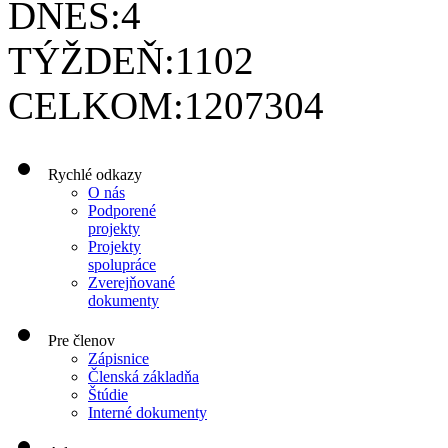
DNES:
4
TÝŽDEŇ:
1102
CELKOM:
1207304
Rychlé odkazy
O nás
Podporené
projekty
Projekty
spolupráce
Zverejňované
dokumenty
Pre členov
Zápisnice
Členská základňa
Štúdie
Interné dokumenty