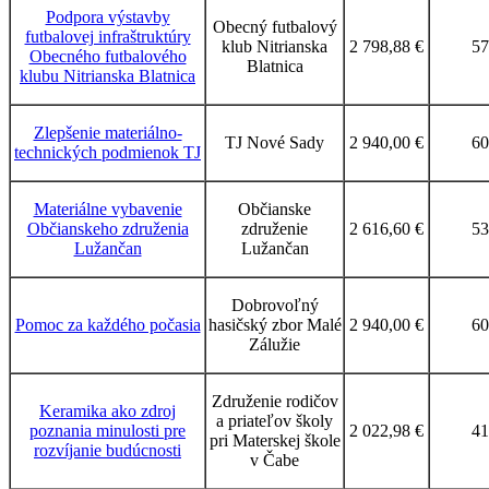
Podpora výstavby
Obecný futbalový
futbalovej infraštruktúry
klub Nitrianska
2 798,88 €
57
Obecného futbalového
Blatnica
klubu Nitrianska Blatnica
Zlepšenie materiálno-
TJ Nové Sady
2 940,00 €
60
technických podmienok TJ
Materiálne vybavenie
Občianske
Občianskeho združenia
združenie
2 616,60 €
53
Lužančan
Lužančan
Dobrovoľný
Pomoc za každého počasia
hasičský zbor Malé
2 940,00 €
60
Zálužie
Združenie rodičov
Keramika ako zdroj
a priateľov školy
poznania minulosti pre
2 022,98 €
41
pri Materskej škole
rozvíjanie budúcnosti
v Čabe