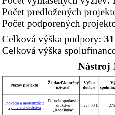
Počet vyhlásených výziev:
Počet predložených projek
Počet podporených projekt
Celková výška podpory:
31
Celková výška spolufinanc
Nástroj 
Žiadateľ/konečný
Výška
Vý
Názov projektu
užívateľ
dotácie
spolufin
Poľnohospodárske
Inovácia a modernizácia
družstvo
5 225,00 €
275
vybavenia vinárstva
„Radošinka“