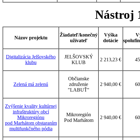
Nástroj 
Žiadateľ/konečný
Výška
V
Názov projektu
užívateľ
dotácie
spolufi
Digitalizácia Jelšovského
JELŠOVSKÝ
2 213,23 €
45
klubu
KLUB
Občianske
Zelená má zelenú
združenie
2 940,00 €
60
"LABUŤ"
Zvýšenie kvality kultúrnej
infraštruktúry obcí
Mikroregión
Mikroregiónu
2 940,00 €
60
Pod Marhátom
pod Marhátom obstaraním
multifunkčného pódia