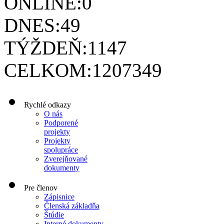
ONLINE:
0
DNES:
49
TÝŽDEŇ:
1147
CELKOM:
1207349
Rychlé odkazy
O nás
Podporené
projekty
Projekty
spolupráce
Zverejňované
dokumenty
Pre členov
Zápisnice
Členská základňa
Štúdie
Interné dokumenty