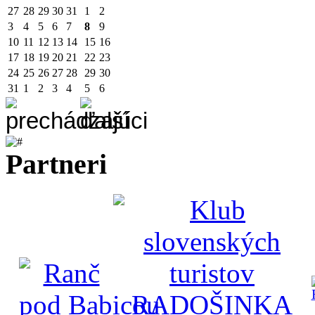
27
28
29
30
31
1
2
3
4
5
6
7
8
9
10
11
12
13
14
15
16
17
18
19
20
21
22
23
24
25
26
27
28
29
30
31
1
2
3
4
5
6
Partneri