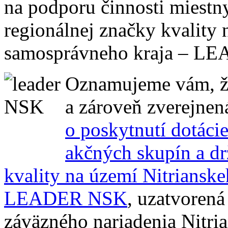
na podporu činnosti miestn
regionálnej značky kvality
samosprávneho kraja – L
Oznamujeme vám, že
a zároveň zverejne
o poskytnutí dotáci
akčných skupín a dr
kvality na území Nitriansk
LEADER NSK
, uzatvorená
záväzného nariadenia Nitri