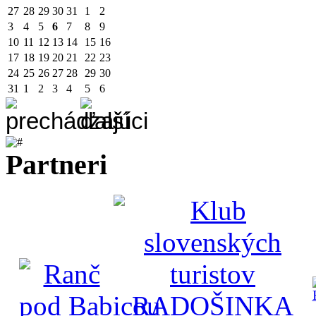
27
28
29
30
31
1
2
3
4
5
6
7
8
9
10
11
12
13
14
15
16
17
18
19
20
21
22
23
24
25
26
27
28
29
30
31
1
2
3
4
5
6
Partneri