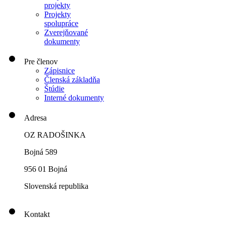
projekty
Projekty
spolupráce
Zverejňované
dokumenty
Pre členov
Zápisnice
Členská základňa
Štúdie
Interné dokumenty
Adresa
OZ RADOŠINKA
Bojná 589
956 01 Bojná
Slovenská republika
Kontakt