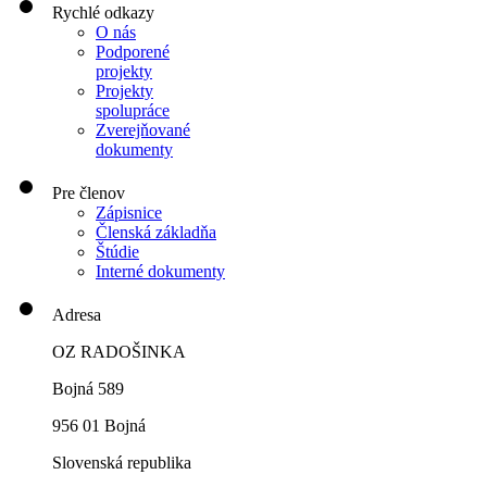
Rychlé odkazy
O nás
Podporené
projekty
Projekty
spolupráce
Zverejňované
dokumenty
Pre členov
Zápisnice
Členská základňa
Štúdie
Interné dokumenty
Adresa
OZ RADOŠINKA
Bojná 589
956 01 Bojná
Slovenská republika