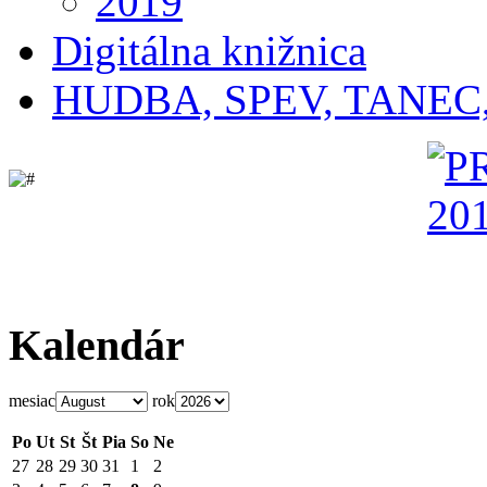
2019
Digitálna knižnica
HUDBA, SPEV, TANEC
Kalendár
mesiac
rok
Po
Ut
St
Št
Pia
So
Ne
27
28
29
30
31
1
2