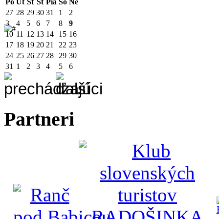
Po
Ut
St
Št
Pia
So
Ne
27
28
29
30
31
1
2
3
4
5
6
7
8
9
10
11
12
13
14
15
16
17
18
19
20
21
22
23
24
25
26
27
28
29
30
31
1
2
3
4
5
6
Partneri