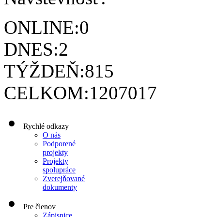
ONLINE:
0
DNES:
2
TÝŽDEŇ:
815
CELKOM:
1207017
Rychlé odkazy
O nás
Podporené
projekty
Projekty
spolupráce
Zverejňované
dokumenty
Pre členov
Zápisnice