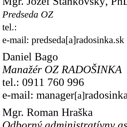
Mgr. Jozef Stankovský, Ph
Predseda OZ
tel.:
e-mail: predseda[a]radosinka.sk
Daniel Bago
Manažér OZ RADOŠINKA
tel.: 0911 760 996
e-mail: manager
radosinka
[a]
Mgr. Roman Hraška
Odborný administratívny as