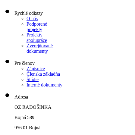
Rychlé odkazy
O nás
Podporené
projekty
Projekty
spolupráce
Zverejňované
dokumenty
Pre členov
Zápisnice
Členská základňa
Štúdie
Interné dokumenty
Adresa
OZ RADOŠINKA
Bojná 589
956 01 Bojná